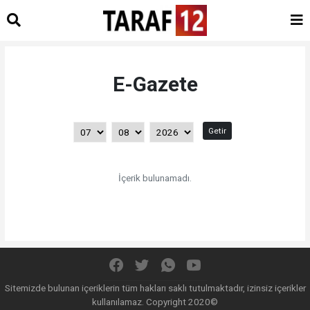
E-Gazete
Getir
İçerik bulunamadı.
Sitemizde bulunan içeriklerin tüm hakları saklı tutulmaktadır, izinsiz içerikler
kullanılamaz. Copyright 2020©