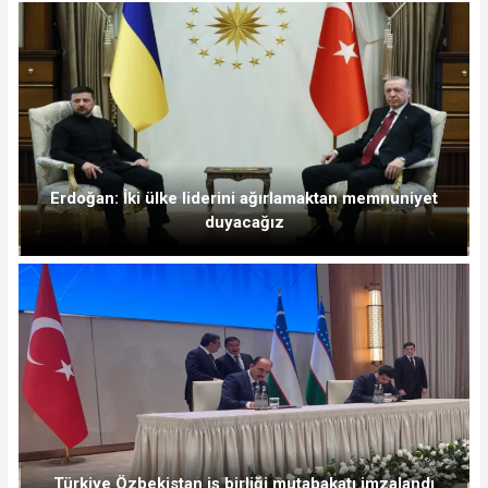
Erdoğan: İki ülke liderini ağırlamaktan memnuniyet
duyacağız
Türkiye Özbekistan iş birliği mutabakatı imzalandı