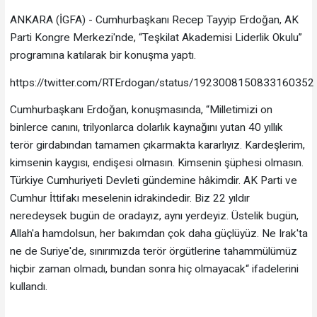
ANKARA (İGFA) - Cumhurbaşkanı Recep Tayyip Erdoğan, AK
Parti Kongre Merkezi'nde, “Teşkilat Akademisi Liderlik Okulu”
programına katılarak bir konuşma yaptı.
https://twitter.com/RTErdogan/status/1923008150833160352
Cumhurbaşkanı Erdoğan, konuşmasında, “Milletimizi on
binlerce canını, trilyonlarca dolarlık kaynağını yutan 40 yıllık
terör girdabından tamamen çıkarmakta kararlıyız. Kardeşlerim,
kimsenin kaygısı, endişesi olmasın. Kimsenin şüphesi olmasın.
Türkiye Cumhuriyeti Devleti gündemine hâkimdir. AK Parti ve
Cumhur İttifakı meselenin idrakindedir. Biz 22 yıldır
neredeysek bugün de oradayız, aynı yerdeyiz. Üstelik bugün,
Allah'a hamdolsun, her bakımdan çok daha güçlüyüz. Ne Irak'ta
ne de Suriye'de, sınırımızda terör örgütlerine tahammülümüz
hiçbir zaman olmadı, bundan sonra hiç olmayacak“ ifadelerini
kullandı.