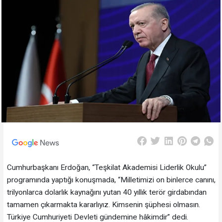
Cumhurbaşkanı Erdoğan, “Teşkilat Akademisi Liderlik Okulu”
programında yaptığı konuşmada, “Milletimizi on binlerce canını,
trilyonlarca dolarlık kaynağını yutan 40 yıllık terör girdabından
tamamen çıkarmakta kararlıyız. Kimsenin şüphesi olmasın.
Türkiye Cumhuriyeti Devleti gündemine hâkimdir” dedi.