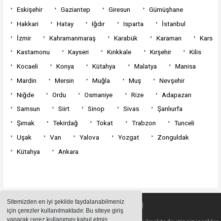
Eskişehir
Gaziantep
Giresun
Gümüşhane
Hakkari
Hatay
Iğdır
Isparta
İstanbul
İzmir
Kahramanmaraş
Karabük
Karaman
Kars
Kastamonu
Kayseri
Kırıkkale
Kırşehir
Kilis
Kocaeli
Konya
Kütahya
Malatya
Manisa
Mardin
Mersin
Muğla
Muş
Nevşehir
Niğde
Ordu
Osmaniye
Rize
Adapazarı
Samsun
Siirt
Sinop
Sivas
Şanlıurfa
Şırnak
Tekirdağ
Tokat
Trabzon
Tunceli
Uşak
Van
Yalova
Yozgat
Zonguldak
Kütahya
Ankara
Sitemizden en iyi şekilde faydalanabilmeniz
için çerezler kullanılmaktadır. Bu siteye giriş
yaparak çerez kullanımını kabul etmiş