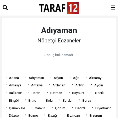
Adıyaman
Nöbetçi Eczaneler
Sonuç bulunamadı.
Adana
Adıyaman
Afyon
Ağrı
Aksaray
Amasya
Antalya
Ardahan
Artvin
Aydın
Balıkesir
Bartın
Batman
Bayburt
Bilecik
Bingöl
Bitlis
Bolu
Burdur
Bursa
Çanakkale
Çankırı
Çorum
Denizli
Diyarbakır
Düzce
Edirne
Elazığ
Erzincan
Erzurum