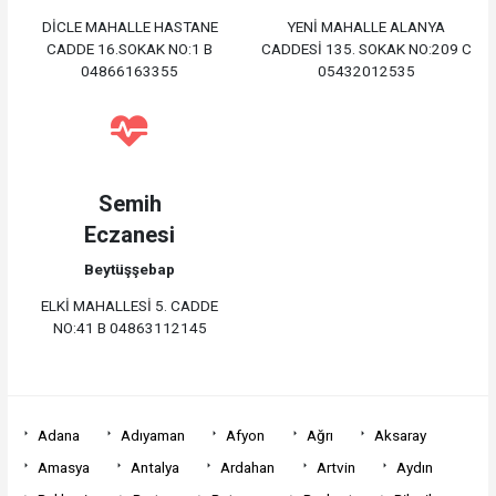
DİCLE MAHALLE HASTANE
YENİ MAHALLE ALANYA
CADDE 16.SOKAK NO:1 B
CADDESİ 135. SOKAK NO:209 C
04866163355
05432012535
Semih
Eczanesi
Beytüşşebap
ELKİ MAHALLESİ 5. CADDE
NO:41 B 04863112145
Adana
Adıyaman
Afyon
Ağrı
Aksaray
Amasya
Antalya
Ardahan
Artvin
Aydın