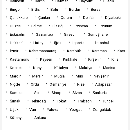
Balıkesir
Bartın
Batman
Bayburt
Bilecik
Bingöl
Bitlis
Bolu
Burdur
Bursa
Çanakkale
Çankırı
Çorum
Denizli
Diyarbakır
Düzce
Edirne
Elazığ
Erzincan
Erzurum
Eskişehir
Gaziantep
Giresun
Gümüşhane
Hakkari
Hatay
Iğdır
Isparta
İstanbul
İzmir
Kahramanmaraş
Karabük
Karaman
Kars
Kastamonu
Kayseri
Kırıkkale
Kırşehir
Kilis
Kocaeli
Konya
Kütahya
Malatya
Manisa
Mardin
Mersin
Muğla
Muş
Nevşehir
Niğde
Ordu
Osmaniye
Rize
Adapazarı
Samsun
Siirt
Sinop
Sivas
Şanlıurfa
Şırnak
Tekirdağ
Tokat
Trabzon
Tunceli
Uşak
Van
Yalova
Yozgat
Zonguldak
Kütahya
Ankara