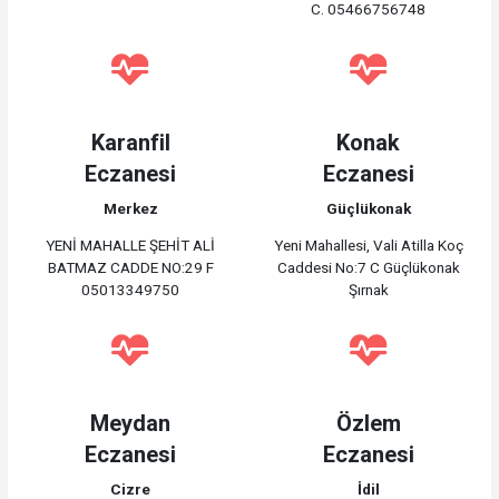
C. 05466756748
Karanfil
Konak
Eczanesi
Eczanesi
Merkez
Güçlükonak
YENİ MAHALLE ŞEHİT ALİ
Yeni Mahallesi, Vali Atilla Koç
BATMAZ CADDE NO:29 F
Caddesi No:7 C Güçlükonak
05013349750
Şırnak
Meydan
Özlem
Eczanesi
Eczanesi
Cizre
İdil