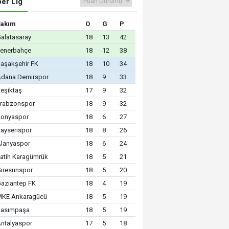
er Lig
Takım
O
G
P
alatasaray
18
13
42
Fenerbahçe
18
12
38
aşakşehir FK
18
10
34
Adana Demirspor
18
9
33
eşiktaş
17
9
32
Trabzonspor
18
9
32
Konyaspor
18
6
27
ayserispor
18
8
26
lanyaspor
18
6
24
atih Karagümrük
18
5
21
iresunspor
18
5
20
aziantep FK
18
4
19
MKE Ankaragücü
18
5
19
Kasımpaşa
18
5
19
ntalyaspor
17
5
18