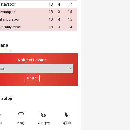
Hatayspor
18
4
17
ivasspor
18
3
15
stanbulspor
18
4
15
Ümraniyespor
18
3
14
ane
Nöbetçi Eczane
Göster
roloji
va
Koç
Yengeç
Oğlak