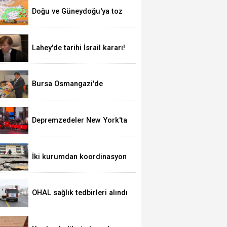
Doğu ve Güneydoğu'ya toz
taşınımı uyarısı!
Lahey'de tarihi İsrail kararı!
Bursa Osmangazi'de
depremzedelere 'Sevgi
Mağazası' kucak açıyor
Depremzedeler New York'ta
böyle anıldı
İki kurumdan koordinasyon
için güç birliği
OHAL sağlık tedbirleri alındı