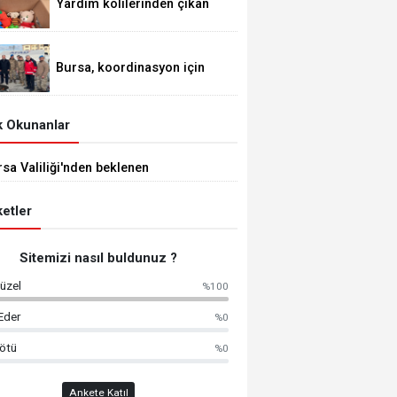
Yardım kolilerinden çıkan
notlar içimizi ısıttı
Bursa, koordinasyon için
Hatay'a görevlendirildi
 Okunanlar
sa Valiliği'nden beklenen
klama geldi!
etler
Sitemizi nasıl buldunuz ?
üzel
%100
Eder
%0
ötü
%0
Ankete Katıl