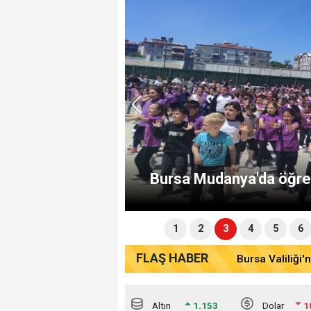
döndü
Bursa Mudanya'da öğren
1
2
3
4
5
6
altin
1.153
dolar
1