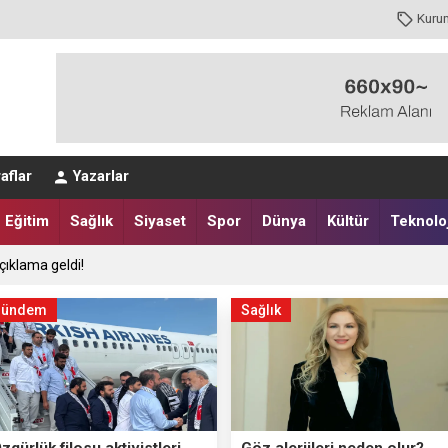
Kuru
aflar
Yazarlar
Eğitim
Sağlık
Siyaset
Spor
Dünya
Kültür
Teknoloj
çıklama geldi!
Gündem
Sağlık
zgürlük filosu aktivistleri
Göz alerjileri neden olur?