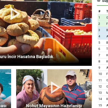
Süp
#
1
G
2
3
B
4
5
B
6
7
uru İncir Hasatına Başladık
8
K
9
A
10
F
11
G
12
G
13
14
ası
Nohut Mayasının Hazırlanışı
15
A