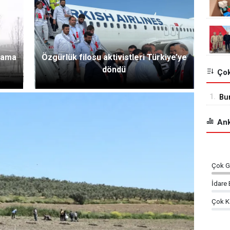
klama
Özgürlük filosu aktivistleri Türkiye’ye
döndü
Çok
1.
Bur
açı
Ank
Çok G
İdare 
Çok K