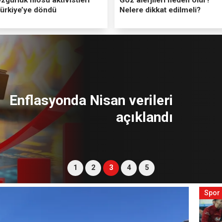
ürkiye’ye döndü
Nelere dikkat edilmeli?
Doğu ve Güneydoğu'ya toz
taşınımı uyarısı!
1
2
3
4
5
Spor