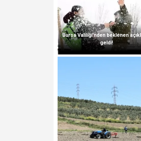
Bursa Valiliği'nden beklenen açı
geldi!