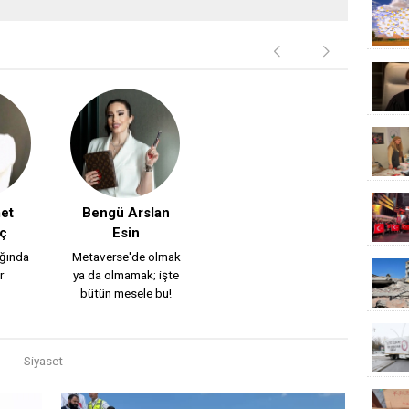
et
Bengü Arslan
ıç
Esin
ağında
Metaverse'de olmak
r
ya da olmamak; işte
bütün mesele bu!
Siyaset