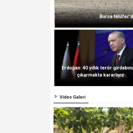
Bursa Nilüfer'd
Erdoğan: 40 yıllık terör girdabın
çıkarmakta kararlıyız
Video Galeri