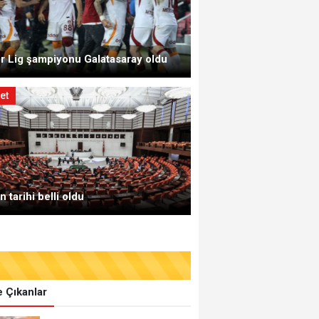
r Lig şampiyonu Galatasaray oldu
et
rdoğan: İki ülke liderini ağırlamaktan memnu
 tarihi belli oldu
 Çıkanlar