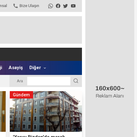
msal
Bize Ulaşın
i
Asayiş
Diğer
Ara
Gündem
'Yarısı Bizden'de merak