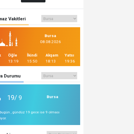
az Vakitleri
Bursa
08.08.2026
k
Öğle
İkindi
Akşam
Yatsı
13:19
15:50
18:13
19:36
a Durumu
19/
9
Bursa
bugün , gündüz 19 gece ise 9 olması
iyor.