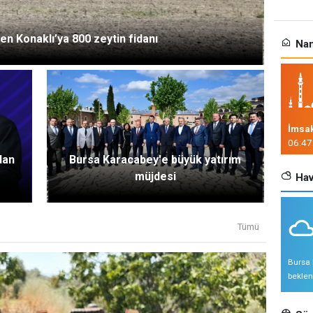
en Konaklı’ya 800 zeytin fidanı
Nam
İmsa
06:47
dan
Bursa Karacabey'e büyük yatırım
müjdesi
Hav
Tümü
Bursa 
beklen