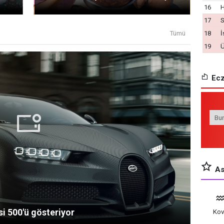
16
17
S
Tümü
18
İ
19
Ecz
Ast
si 500'ü gösteriyor
Ko