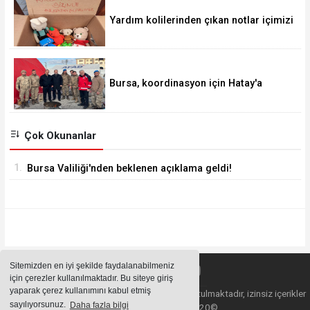
Yardım kolilerinden çıkan notlar içimizi
ısıttı
Bursa, koordinasyon için Hatay'a
görevlendirildi
Çok Okunanlar
1.
Bursa Valiliği'nden beklenen açıklama geldi!
Sitemizden en iyi şekilde faydalanabilmeniz
için çerezler kullanılmaktadır. Bu siteye giriş
yaparak çerez kullanımını kabul etmiş
Sitemizde bulunan içeriklerin tüm hakları saklı tutulmaktadır, izinsiz içerikler
sayılıyorsunuz.
Daha fazla bilgi
kullanılamaz. Copyright 2020©