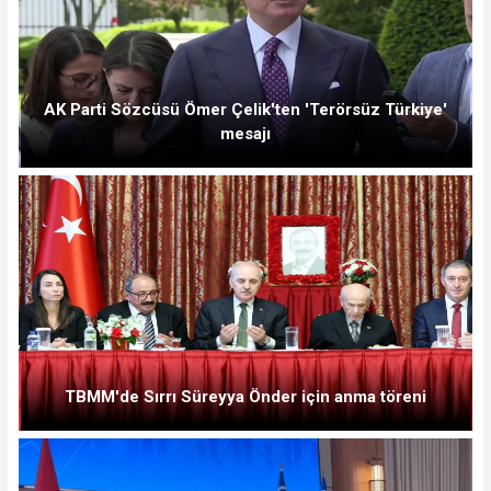
AK Parti Sözcüsü Ömer Çelik'ten 'Terörsüz Türkiye'
mesajı
TBMM'de Sırrı Süreyya Önder için anma töreni