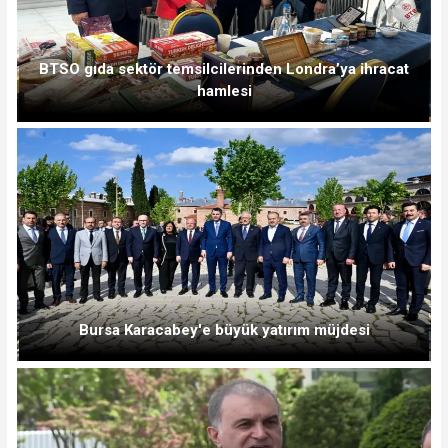
BTSO gıda sektör temsilcilerinden Londra’ya ihracat
hamlesi
Bursa Karacabey'e büyük yatırım müjdesi