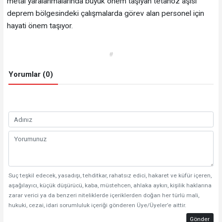
metal yaralanmalarında büyük önem taşıyan tetanoz aşısı
deprem bölgesindeki çalışmalarda görev alan personel için
hayati önem taşıyor.
#
Yorumlar (0)
Suç teşkil edecek, yasadışı, tehditkar, rahatsız edici, hakaret ve küfür içeren,
aşağılayıcı, küçük düşürücü, kaba, müstehcen, ahlaka aykırı, kişilik haklarına
zarar verici ya da benzeri niteliklerde içeriklerden doğan her türlü mali,
hukuki, cezai, idari sorumluluk içeriği gönderen Üye/Üyeler’e aittir.
Gönder