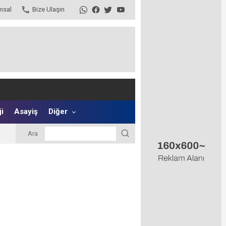
msal
Bize Ulaşın
i
Asayiş
Diğer
Ara