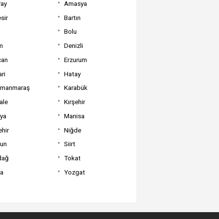
ray
Amasya
sir
Bartın
Bolu
m
Denizli
can
Erzurum
ri
Hatay
amanmaraş
Karabük
ale
Kırşehir
tya
Manisa
hir
Niğde
un
Siirt
dağ
Tokat
va
Yozgat