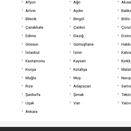
Afyon
Ağrı
Aksa
Artvin
Aydın
Balıke
Bilecik
Bingöl
Bitlis
Çanakkale
Çankırı
Çoru
Edirne
Elazığ
Erzin
Giresun
Gümüşhane
Hakka
İstanbul
İzmir
Kahr
Kastamonu
Kayseri
Kırıkk
Konya
Kütahya
Mala
Muğla
Muş
Nevşe
Rize
Adapazarı
Sams
Şanlıurfa
Şırnak
Tekir
Uşak
Van
Yalo
Ankara