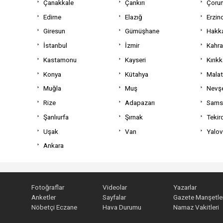
Çanakkale
Çankırı
Çoru
Edirne
Elazığ
Erzin
Giresun
Gümüşhane
Hakka
İstanbul
İzmir
Kahr
Kastamonu
Kayseri
Kırıkk
Konya
Kütahya
Mala
Muğla
Muş
Nevşe
Rize
Adapazarı
Sams
Şanlıurfa
Şırnak
Tekir
Uşak
Van
Yalo
Ankara
Fotoğraflar
Videolar
Yazarlar
Anketler
Sayfalar
Gazete Manşetler
Nöbetçi Eczane
Hava Durumu
Namaz Vakitleri