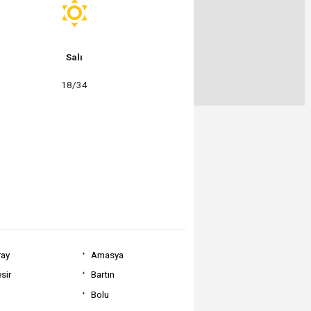
Salı
18/34
ray
Amasya
sir
Bartın
Bolu