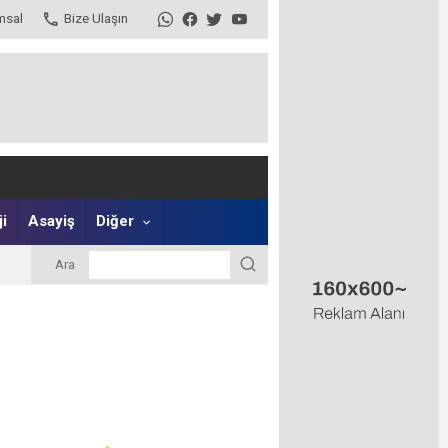
msal
Bize Ulaşın
i
Asayiş
Diğer
Ara