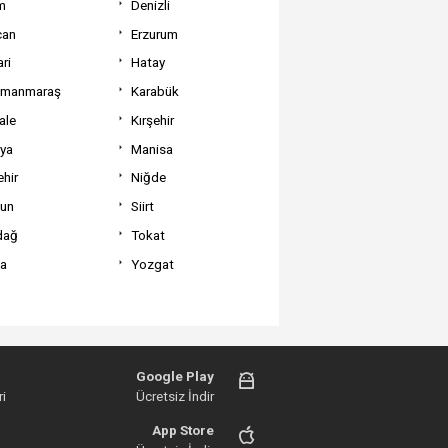
m
Denizli
can
Erzurum
ri
Hatay
amanmaraş
Karabük
ale
Kırşehir
tya
Manisa
hir
Niğde
un
Siirt
dağ
Tokat
va
Yozgat
Google Play
i
Ücretsiz İndir
App Store