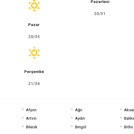
Pazartesi
20/31
Pazar
20/35
Perşembe
21/34
Afyon
Ağrı
Aksa
Artvin
Aydın
Balıke
Bilecik
Bingöl
Bitlis