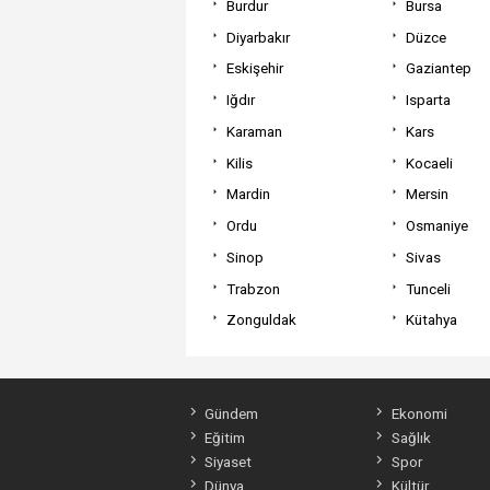
Burdur
Bursa
Diyarbakır
Düzce
Eskişehir
Gaziantep
Iğdır
Isparta
Karaman
Kars
Kilis
Kocaeli
Mardin
Mersin
Ordu
Osmaniye
Sinop
Sivas
Trabzon
Tunceli
Zonguldak
Kütahya
Gündem
Ekonomi
Eğitim
Sağlık
Siyaset
Spor
Dünya
Kültür