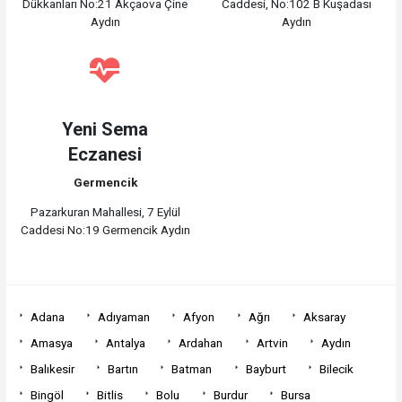
Dükkanları No:21 Akçaova Çine
Caddesi, No:102 B Kuşadası
Aydın
Aydın
Yeni Sema
Eczanesi
Germencik
Pazarkuran Mahallesi, 7 Eylül
Caddesi No:19 Germencik Aydın
Adana
Adıyaman
Afyon
Ağrı
Aksaray
Amasya
Antalya
Ardahan
Artvin
Aydın
Balıkesir
Bartın
Batman
Bayburt
Bilecik
Bingöl
Bitlis
Bolu
Burdur
Bursa