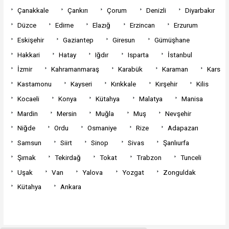
Çanakkale
Çankırı
Çorum
Denizli
Diyarbakır
Düzce
Edirne
Elazığ
Erzincan
Erzurum
Eskişehir
Gaziantep
Giresun
Gümüşhane
Hakkari
Hatay
Iğdır
Isparta
İstanbul
İzmir
Kahramanmaraş
Karabük
Karaman
Kars
Kastamonu
Kayseri
Kırıkkale
Kırşehir
Kilis
Kocaeli
Konya
Kütahya
Malatya
Manisa
Mardin
Mersin
Muğla
Muş
Nevşehir
Niğde
Ordu
Osmaniye
Rize
Adapazarı
Samsun
Siirt
Sinop
Sivas
Şanlıurfa
Şırnak
Tekirdağ
Tokat
Trabzon
Tunceli
Uşak
Van
Yalova
Yozgat
Zonguldak
Kütahya
Ankara