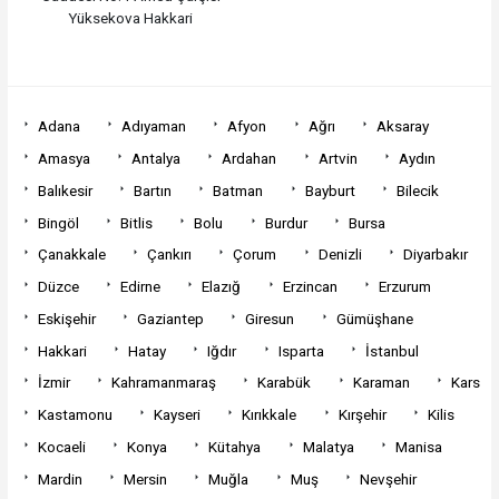
Yüksekova Hakkari
Adana
Adıyaman
Afyon
Ağrı
Aksaray
Amasya
Antalya
Ardahan
Artvin
Aydın
Balıkesir
Bartın
Batman
Bayburt
Bilecik
Bingöl
Bitlis
Bolu
Burdur
Bursa
Çanakkale
Çankırı
Çorum
Denizli
Diyarbakır
Düzce
Edirne
Elazığ
Erzincan
Erzurum
Eskişehir
Gaziantep
Giresun
Gümüşhane
Hakkari
Hatay
Iğdır
Isparta
İstanbul
İzmir
Kahramanmaraş
Karabük
Karaman
Kars
Kastamonu
Kayseri
Kırıkkale
Kırşehir
Kilis
Kocaeli
Konya
Kütahya
Malatya
Manisa
Mardin
Mersin
Muğla
Muş
Nevşehir