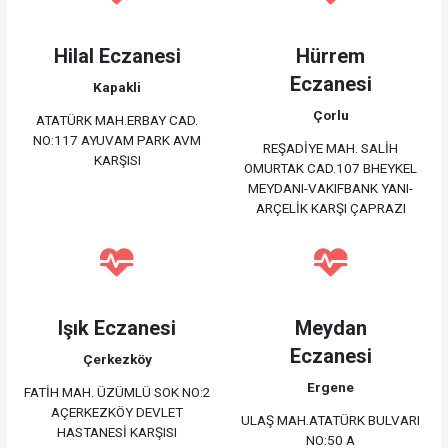
Hilal Eczanesi
Hürrem
Eczanesi
Kapakli
Çorlu
ATATÜRK MAH.ERBAY CAD.
NO:117 AYUVAM PARK AVM
REŞADİYE MAH. SALİH
KARŞISI
OMURTAK CAD.107 BHEYKEL
MEYDANI-VAKIFBANK YANI-
ARÇELİK KARŞI ÇAPRAZI
Işık Eczanesi
Meydan
Eczanesi
Çerkezköy
Ergene
FATİH MAH. ÜZÜMLÜ SOK NO:2
AÇERKEZKÖY DEVLET
ULAŞ MAH.ATATÜRK BULVARI
HASTANESİ KARŞISI
NO:50 A