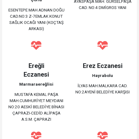
AYASPAŞA MAH. GÜRSELPAŞA
CAD. NO:4 DMİGROS YANI
ESENTEPE MAH.ADNAN DOĞU
CAD.NO:3 Z-7EMLAK KONUT
SAĞLIK OCAĞI YANI (KOÇTAŞ
ARKASI)
Ereğli
Erez Eczanesi
Eczanesi
Hayrabolu
Marmaraereğlisi
İLYAS MAH.MALKARA CAD.
NO:2AYENİ BELEDİYE KARŞISI
MUSTAFA KEMAL PAŞA
MAH.CUMHURİYET MEYDANI
NO:20 AESKİ BELEDİYE BİNASI
ÇAPRAZI-CEDİD ALİPAŞA
A.S.M. ÇAPRAZI