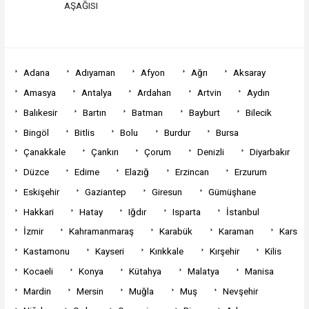
AŞAĞISI
Adana
Adıyaman
Afyon
Ağrı
Aksaray
Amasya
Antalya
Ardahan
Artvin
Aydın
Balıkesir
Bartın
Batman
Bayburt
Bilecik
Bingöl
Bitlis
Bolu
Burdur
Bursa
Çanakkale
Çankırı
Çorum
Denizli
Diyarbakır
Düzce
Edirne
Elazığ
Erzincan
Erzurum
Eskişehir
Gaziantep
Giresun
Gümüşhane
Hakkari
Hatay
Iğdır
Isparta
İstanbul
İzmir
Kahramanmaraş
Karabük
Karaman
Kars
Kastamonu
Kayseri
Kırıkkale
Kırşehir
Kilis
Kocaeli
Konya
Kütahya
Malatya
Manisa
Mardin
Mersin
Muğla
Muş
Nevşehir