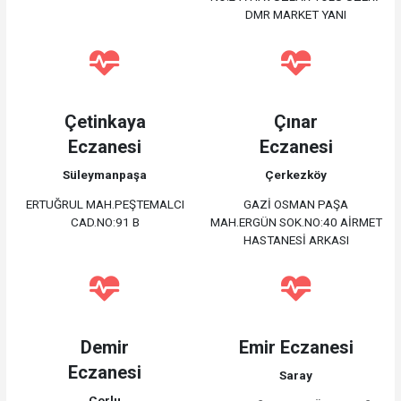
DMR MARKET YANI
Çetinkaya
Çınar
Eczanesi
Eczanesi
Süleymanpaşa
Çerkezköy
ERTUĞRUL MAH.PEŞTEMALCI
GAZİ OSMAN PAŞA
CAD.NO:91 B
MAH.ERGÜN SOK.NO:40 AİRMET
HASTANESİ ARKASI
Demir
Emir Eczanesi
Eczanesi
Saray
Çorlu