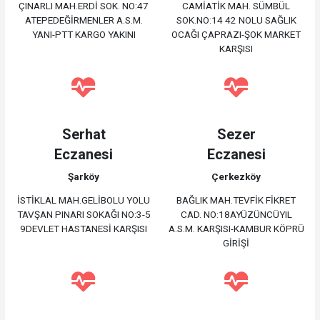
ÇINARLI MAH.ERDİ SOK. NO:47
CAMİATİK MAH. SÜMBÜL
ATEPEDEĞİRMENLER A.S.M.
SOK.NO:14 42 NOLU SAĞLIK
YANI-PTT KARGO YAKINI
OCAĞI ÇAPRAZI-ŞOK MARKET
KARŞISI
Serhat
Sezer
Eczanesi
Eczanesi
Şarköy
Çerkezköy
İSTİKLAL MAH.GELİBOLU YOLU
BAĞLIK MAH.TEVFİK FİKRET
TAVŞAN PINARI SOKAĞI NO:3-5
CAD. NO:18AYÜZÜNCÜYIL
9DEVLET HASTANESİ KARŞISI
A.S.M. KARŞISI-KAMBUR KÖPRÜ
GİRİŞİ