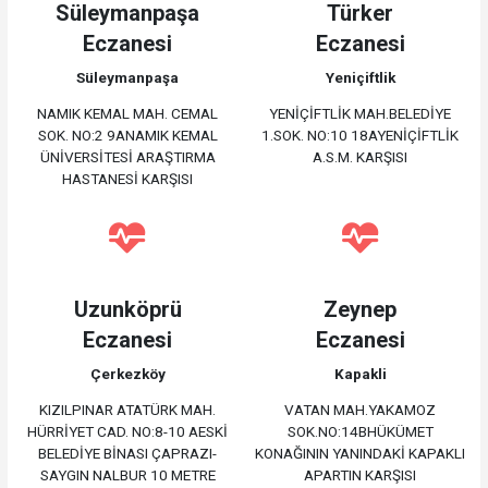
Süleymanpaşa
Türker
Eczanesi
Eczanesi
Süleymanpaşa
Yeniçiftlik
NAMIK KEMAL MAH. CEMAL
YENİÇİFTLİK MAH.BELEDİYE
SOK. NO:2 9ANAMIK KEMAL
1.SOK. NO:10 18AYENİÇİFTLİK
ÜNİVERSİTESİ ARAŞTIRMA
A.S.M. KARŞISI
HASTANESİ KARŞISI
Uzunköprü
Zeynep
Eczanesi
Eczanesi
Çerkezköy
Kapakli
KIZILPINAR ATATÜRK MAH.
VATAN MAH.YAKAMOZ
HÜRRİYET CAD. NO:8-10 AESKİ
SOK.NO:14BHÜKÜMET
BELEDİYE BİNASI ÇAPRAZI-
KONAĞININ YANINDAKİ KAPAKLI
SAYGIN NALBUR 10 METRE
APARTIN KARŞISI