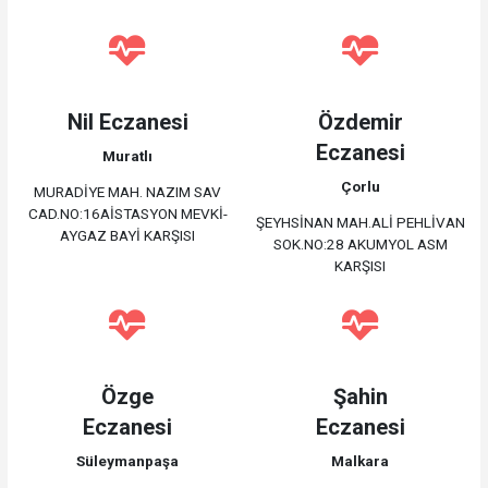
Nil Eczanesi
Özdemir
Eczanesi
Muratlı
Çorlu
MURADİYE MAH. NAZIM SAV
CAD.NO:16AİSTASYON MEVKİ-
ŞEYHSİNAN MAH.ALİ PEHLİVAN
AYGAZ BAYİ KARŞISI
SOK.NO:28 AKUMYOL ASM
KARŞISI
Özge
Şahin
Eczanesi
Eczanesi
Süleymanpaşa
Malkara