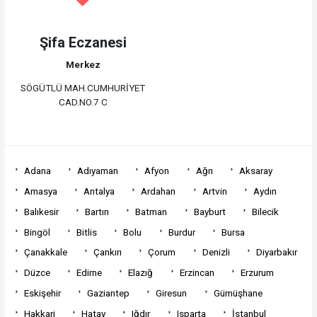
Şifa Eczanesi
Merkez
SÖGÜTLÜ MAH.CUMHURİYET
CAD.NO.7 C
Adana
Adıyaman
Afyon
Ağrı
Aksaray
Amasya
Antalya
Ardahan
Artvin
Aydın
Balıkesir
Bartın
Batman
Bayburt
Bilecik
Bingöl
Bitlis
Bolu
Burdur
Bursa
Çanakkale
Çankırı
Çorum
Denizli
Diyarbakır
Düzce
Edirne
Elazığ
Erzincan
Erzurum
Eskişehir
Gaziantep
Giresun
Gümüşhane
Hakkari
Hatay
Iğdır
Isparta
İstanbul