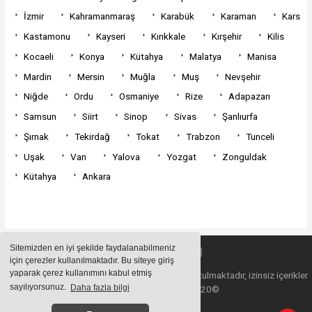
İzmir
Kahramanmaraş
Karabük
Karaman
Kars
Kastamonu
Kayseri
Kırıkkale
Kırşehir
Kilis
Kocaeli
Konya
Kütahya
Malatya
Manisa
Mardin
Mersin
Muğla
Muş
Nevşehir
Niğde
Ordu
Osmaniye
Rize
Adapazarı
Samsun
Siirt
Sinop
Sivas
Şanlıurfa
Şırnak
Tekirdağ
Tokat
Trabzon
Tunceli
Uşak
Van
Yalova
Yozgat
Zonguldak
Kütahya
Ankara
Sitemizden en iyi şekilde faydalanabilmeniz
için çerezler kullanılmaktadır. Bu siteye giriş
yaparak çerez kullanımını kabul etmiş
Sitemizde bulunan içeriklerin tüm hakları saklı tutulmaktadır, izinsiz içerikler
sayılıyorsunuz.
Daha fazla bilgi
kullanılamaz. Copyright 2020©